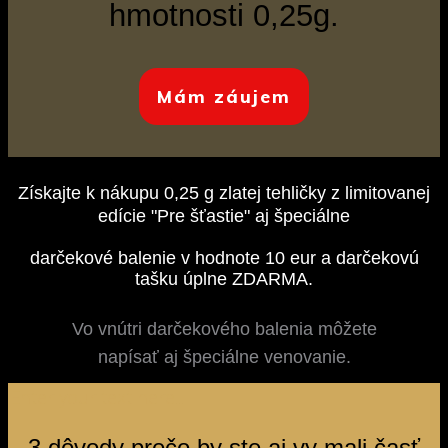
hmotnosti 0,25g.
Mám záujem
Získajte k nákupu 0,25 g zlatej tehličky z limitovanej
edície "Pre šťastie" aj špeciálne
darčekové balenie v hodnote 10 eur a darčekovú
tašku úplne ZDARMA.
Vo vnútri darčekového balenia môžete
napísať aj špeciálne venovanie.
Enter your text here...
3 dôvody prečo by ste aj vy mali časť